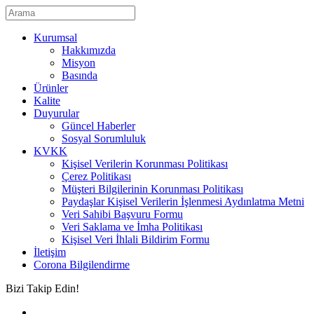
Kurumsal
Hakkımızda
Misyon
Basında
Ürünler
Kalite
Duyurular
Güncel Haberler
Sosyal Sorumluluk
KVKK
Kişisel Verilerin Korunması Politikası
Çerez Politikası
Müşteri Bilgilerinin Korunması Politikası
Paydaşlar Kişisel Verilerin İşlenmesi Aydınlatma Metni
Veri Sahibi Başvuru Formu
Veri Saklama ve İmha Politikası
Kişisel Veri İhlali Bildirim Formu
İletişim
Corona Bilgilendirme
Bizi Takip Edin!