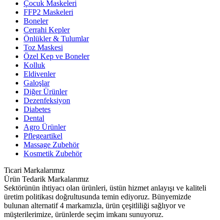
Çocuk Maskeleri
FFP2 Maskeleri
Boneler
Cerrahi Kepler
Önlükler & Tulumlar
Toz Maskesi
Özel Kep ve Boneler
Kolluk
Eldivenler
Galoşlar
Diğer Ürünler
Dezenfeksiyon
Diabetes
Dental
Agro Ürünler
Pflegeartikel
Massage Zubehör
Kosmetik Zubehör
Ticari Markalarımız
Ürün Tedarik Markalarımız
Sektörünün ihtiyacı olan ürünleri, üstün hizmet anlayışı ve kaliteli
üretim politikası doğrultusunda temin ediyoruz. Bünyemizde
bulunan alternatif 4 markamızla, ürün çeşitliliği sağlıyor ve
müşterilerimize, ürünlerde seçim imkanı sunuyoruz.