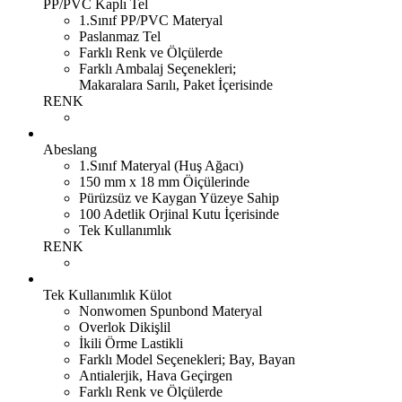
PP/PVC Kaplı Tel
1.Sınıf PP/PVC Materyal
Paslanmaz Tel
Farklı Renk ve Ölçülerde
Farklı Ambalaj Seçenekleri;
Makaralara Sarılı, Paket İçerisinde
RENK
Abeslang
1.Sınıf Materyal (Huş Ağacı)
150 mm x 18 mm Öiçülerinde
Pürüzsüz ve Kaygan Yüzeye Sahip
100 Adetlik Orjinal Kutu İçerisinde
Tek Kullanımlık
RENK
Tek Kullanımlık Külot
Nonwomen Spunbond Materyal
Overlok Dikişlil
İkili Örme Lastikli
Farklı Model Seçenekleri; Bay, Bayan
Antialerjik, Hava Geçirgen
Farklı Renk ve Ölçülerde