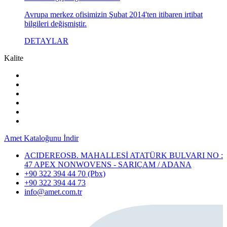
Avrupa merkez ofisimizin Şubat 2014'ten itibaren irtibat
bilgileri değişmiştir.
DETAYLAR
Kalite
Amet Kataloğunu İndir
ACIDEREOSB. MAHALLESİ ATATÜRK BULVARI NO :
47 APEX NONWOVENS - SARIÇAM / ADANA
+90 322 394 44 70 (Pbx)
+90 322 394 44 73
info@amet.com.tr