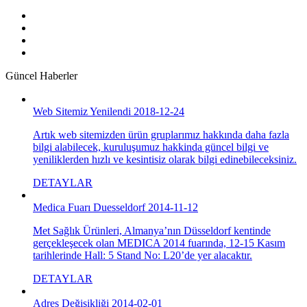
Güncel Haberler
Web Sitemiz Yenilendi 2018-12-24
Artık web sitemizden ürün gruplarımız hakkında daha fazla
bilgi alabilecek, kuruluşumuz hakkinda güncel bilgi ve
yeniliklerden hızlı ve kesintisiz olarak bilgi edinebileceksiniz.
DETAYLAR
Medica Fuarı Duesseldorf 2014-11-12
Met Sağlık Ürünleri, Almanya’nın Düsseldorf kentinde
gerçekleşecek olan MEDICA 2014 fuarında, 12-15 Kasım
tarihlerinde Hall: 5 Stand No: L20’de yer alacaktır.
DETAYLAR
Adres Değişikliği 2014-02-01