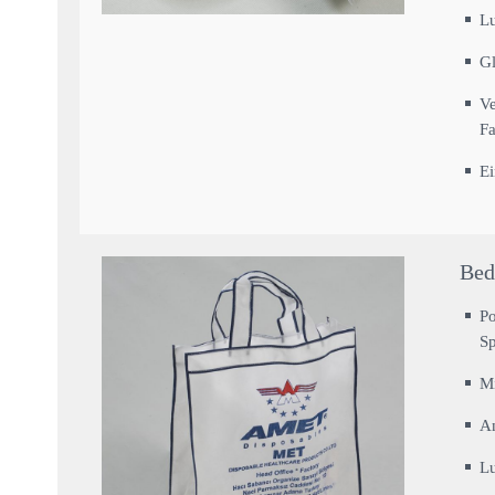
Lu
Gl
Ve
Fa
E
Bed
Po
S
Mi
An
Lu