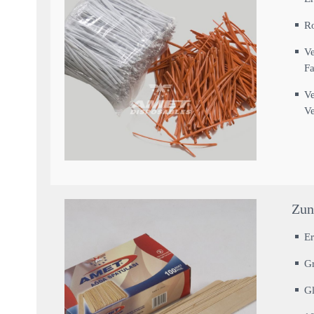
Ro
Ve
Fa
Ve
Ve
Zun
Er
G
Gl