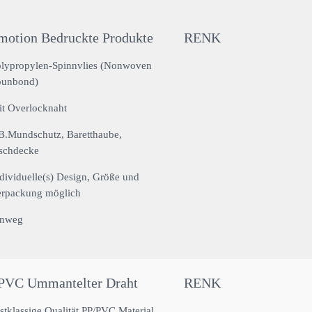
motion Bedruckte Produkte
RENK
lypropylen-Spinnvlies (Nonwoven
punbond)
t Overlocknaht
B.Mundschutz, Baretthaube,
schdecke
dividuelle(s) Design, Größe und
erpackung möglich
inweg
PVC Ummantelter Draht
RENK
stklassige Qualität PP/PVC Material