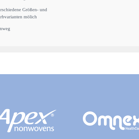
rschiedene Größen- und
rbvarianten mölich
inweg