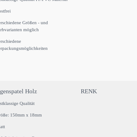
stfrei
rschiedene Größen - und
rbvarianten möglich
rschiedene
rpackungsmöglichkeiten
genspatel Holz
RENK
stklassige Qualität
röße: 150mm x 18mm
att