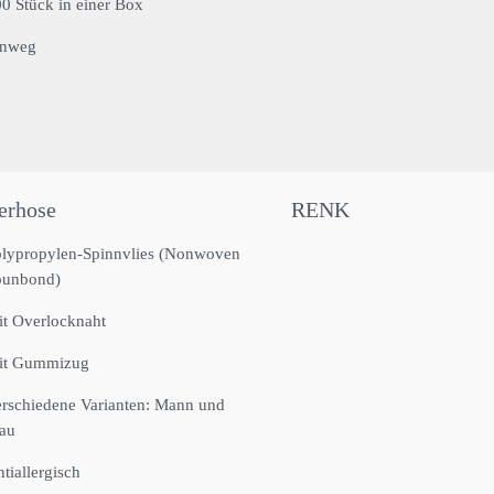
0 Stück in einer Box
inweg
erhose
RENK
lypropylen-Spinnvlies (Nonwoven
punbond)
t Overlocknaht
it Gummizug
rschiedene Varianten: Mann und
au
tiallergisch