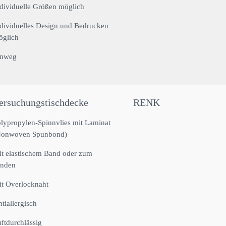
dividuelle Größen möglich
dividuelles Design und Bedrucken
öglich
inweg
ersuchungstischdecke
RENK
lypropylen-Spinnvlies mit Laminat
Nonwoven Spunbond)
t elastischem Band oder zum
inden
t Overlocknaht
tiallergisch
ftdurchlässig