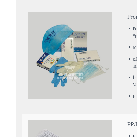
Pro
Po
S
Mi
z.
Ti
İn
V
E
PP/
Er