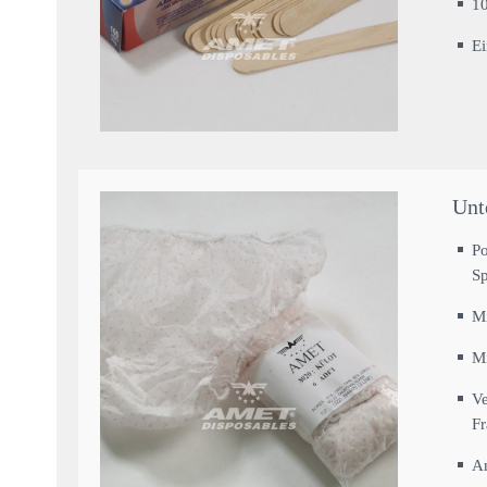
10
E
Unt
Po
S
Mi
M
Ve
Fr
An