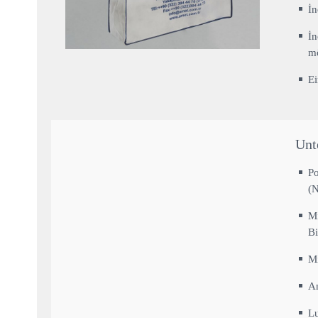
İn
İn
m
E
Unt
Po
(
Mi
B
Mi
An
Lu