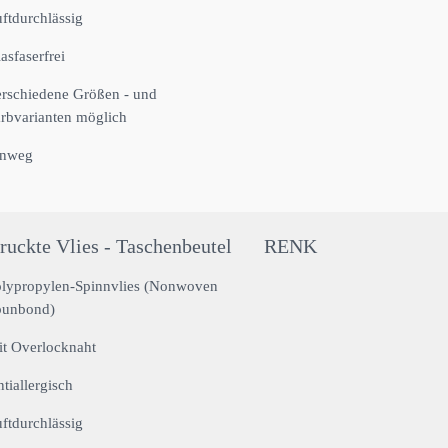
ftdurchlässig
asfaserfrei
rschiedene Größen - und
rbvarianten möglich
inweg
ruckte Vlies - Taschenbeutel
RENK
lypropylen-Spinnvlies (Nonwoven
punbond)
t Overlocknaht
tiallergisch
ftdurchlässig