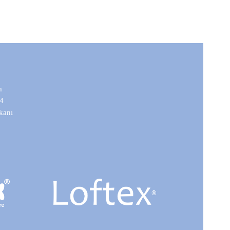
m
 4
mkanı