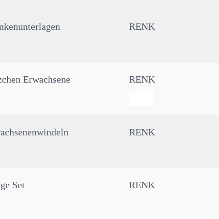
nkenunterlagen
RENK
zchen Erwachsene
RENK
achsenenwindeln
RENK
ege Set
RENK