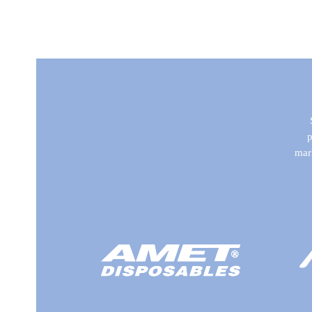
p
mark