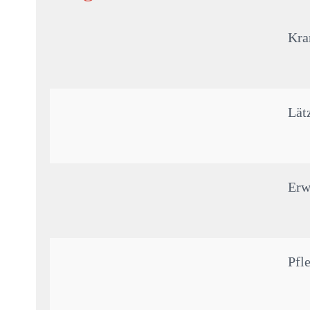
Kra
Lät
Erw
Pfl