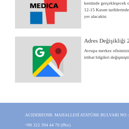
kentinde gerçekleşecek
12-15 Kasım tarihlerinde
yer alacaktır.
Adres Değişikliği
Avrupa merkez ofisimizin
irtibat bilgileri değişmişti
ACIDEREOSB. MAHALLESİ ATATÜRK BULVARI NO :
+90 322 394 44 70 (Pbx)