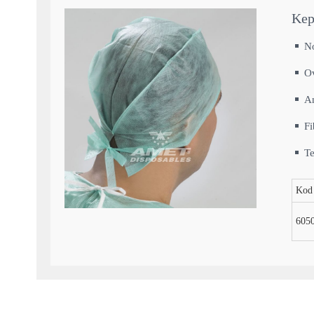
Kep
N
Ov
An
Fi
Te
Kod
605