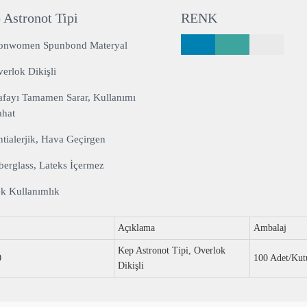
 Astronot Tipi
RENK
onwomen Spunbond Materyal
erlok Dikişli
fayı Tamamen Sarar, Kullanımı
ahat
tialerjik, Hava Geçirgen
berglass, Lateks İçermez
k Kullanımlık
Açıklama
Ambalaj
Kep Astronot Tipi, Overlok
0
100 Adet/Kut
Dikişli