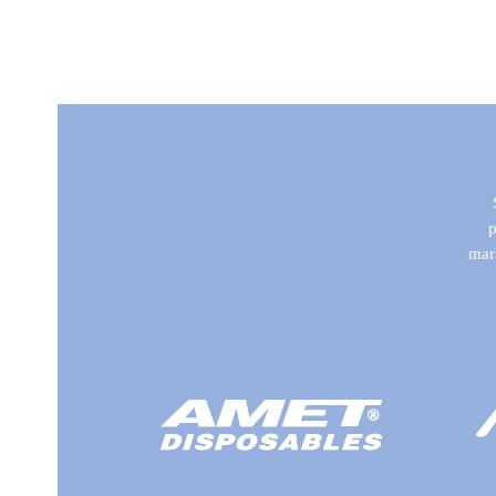
p
mark