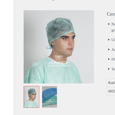
Cer
N
gr
Ul
An
Fi
Te
Kod
602