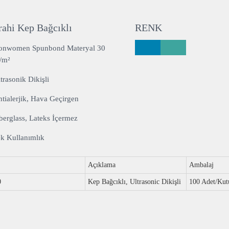
rahi Kep Bağcıklı
RENK
onwomen Spunbond Materyal 30
/m²
trasonik Dikişli
tialerjik, Hava Geçirgen
berglass, Lateks İçermez
k Kullanımlık
Açıklama
Ambalaj
0
Kep Bağcıklı, Ultrasonic Dikişli
100 Adet/Kut