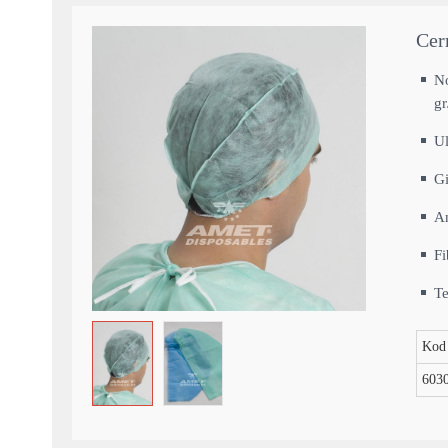
Cer
N
gr
Ul
Gi
An
Fi
Te
Kod
603