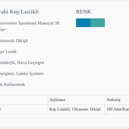
rahi Kep Lastikli
RENK
onwomen Spunbond Materyal 30
/m²
trasonik Dikişli
pe Lastik
tialerjik, Hava Geçirgen
berglass, Lateks İçermez
k Kullanımlık
Açıklama
Ambalaj
0
Kep Lastikli, Ultrasonic Dikişli
100 Adet/Kut