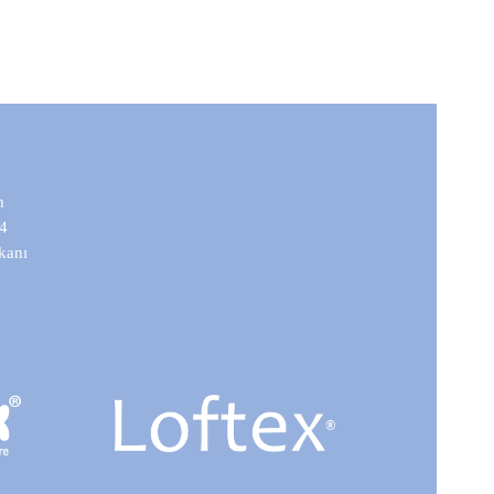
m
 4
mkanı