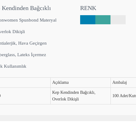
 Kendinden Bağcıklı
RENK
onwomen Spunbond Materyal
erlok Dikişli
tialerjik, Hava Geçirgen
berglass, Lateks İçermez
k Kullanımlık
Açıklama
Ambalaj
Kep Kendinden Bağcıklı,
0
100 Adet/Kut
Overlok Dikişli