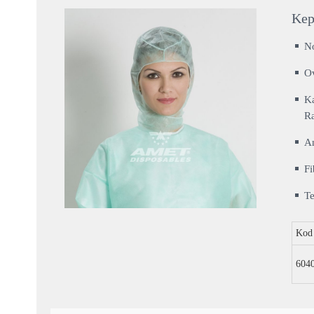
Kep
N
Ov
Ka
R
An
Fi
Te
Kod
604