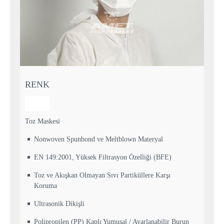
RENK
Toz Maskesi
Nonwoven Spunbond ve Meltblown Materyal
EN 149:2001, Yüksek Filtrasyon Özelliği (BFE)
Toz ve Akışkan Olmayan Sıvı Partiküllere Karşı
Koruma
Ultrasonik Dikişli
Polipropilen (PP) Kaplı Yumuşal / Ayarlanabilir Burun