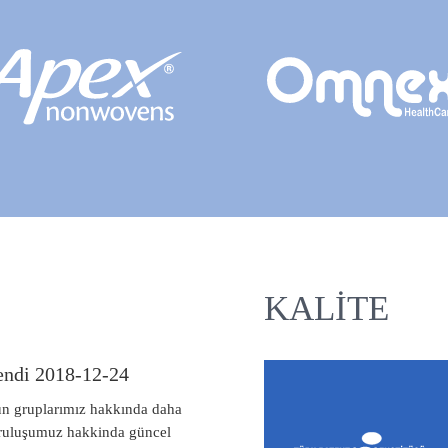
KALITE
endi 2018-12-24
ün gruplarımız hakkında daha
kuruluşumuz hakkinda güncel