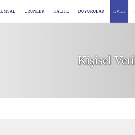
RUMSAL
ÜRÜNLER
KALITE
DUYURULAR
KVKK
Kişisel Ver