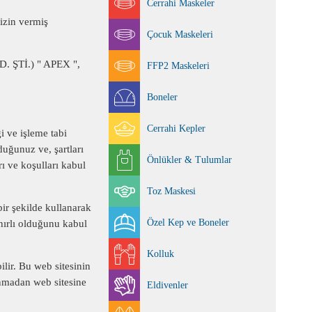
Cerrahi Maskeler
 izin vermiş
Çocuk Maskeleri
. ŞTİ.) " APEX ",
FFP2 Maskeleri
Boneler
Cerrahi Kepler
ği ve işleme tabi
duğunuz ve, şartları
Önlükler & Tulumlar
rı ve koşulları kabul
Toz Maskesi
bir şekilde kullanarak
Özel Kep ve Boneler
ınırlı olduğunu kabul
Kolluk
lir. Bu web sitesinin
lınmadan web sitesine
Eldivenler