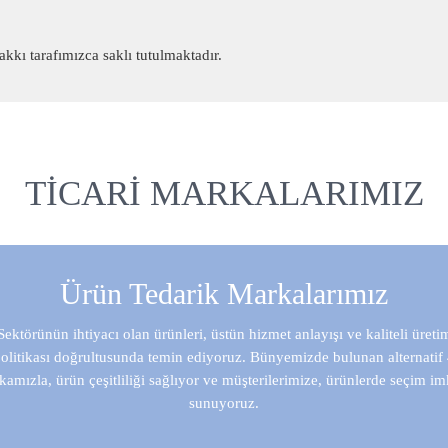
akkı tarafımızca saklı tutulmaktadır.
TICARI MARKALARIMIZ
Ürün Tedarik Markalarımız
Sektörünün ihtiyacı olan ürünleri, üstün hizmet anlayışı ve kaliteli üreti
olitikası doğrultusunda temin ediyoruz. Bünyemizde bulunan alternatif
amızla, ürün çeşitliliği sağlıyor ve müşterilerimize, ürünlerde seçim i
sunuyoruz.