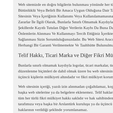
Web sitemizde en doğru bilgilerin bulunması yönünde her tür
Bütünlüklü Veya Belirli Bir Amaca Uygun Olduğuna Dair T
Sitesinin Veya İçeriğinin Kullanımı Veya Kullanılamamasına
Zararlar İle İlgili Olarak, Bunlarla Sınırlı Olmamak Kaydıyl
Şekillerde Kayıtlı Tutulan Diğer Verilerin Kaybı Da Buna 
Önlemlerin Alınması Ve Kullanmayı Tercih Ettiğiniz İçerikte
Sağlanması Sizin Sorumluluğunuzdadır. Bu Web Sitesi Aracılı
Herhangi Bir Garanti Verilmemekte Ve Taahhütte Bulunulm
Telif Hakkı, Ticari Marka ve Diğer Fikri Mü
Bunlarla sınırlı olmamak kaydıyla logolar, ticari markalar, t
düzenlenme biçimleri de dahil olmak üzere bu web sitesinin 
üçüncü kişilerin mülkiyeti altındadır ve fikri mülkiyet korum
Web sitesinin içeriği, yazılı izin alınmadan çoğaltılamaz, 
başka web sitelerine ya da belgelere eklenemez. Telif hakları
tüm her türlü fikri mülkiyet hakkı saklıdır ve hak sahibinden
tarafımıza veya başka bir Arslantürk kuruluşu ya da üçüncü b
haklarının verildiği şeklinde yorumlanamaz.