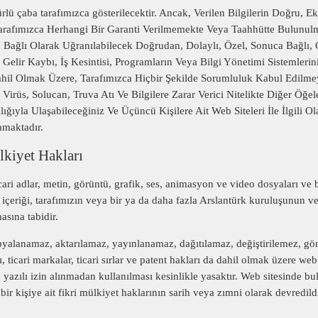
lü çaba tarafımızca gösterilecektir. Ancak, Verilen Bilgilerin Doğru, Ek
arafımızca Herhangi Bir Garanti Verilmemekte Veya Taahhütte Bulunu
 Bağlı Olarak Uğranılabilecek Doğrudan, Dolaylı, Özel, Sonuca Bağlı, 
a Gelir Kaybı, İş Kesintisi, Programların Veya Bilgi Yönetimi Sistemleri
Dahil Olmak Üzere, Tarafımızca Hiçbir Şekilde Sorumluluk Kabul Edilme
 Virüs, Solucan, Truva Atı Ve Bilgilere Zarar Verici Nitelikte Diğer Öğ
ğıyla Ulaşabileceğiniz Ve Üçüncü Kişilere Ait Web Siteleri İle İlgili O
amaktadır.
lkiyet Hakları
icari adlar, metin, görüntü, grafik, ses, animasyon ve video dosyaları ve
içeriği, tarafımızın veya bir ya da daha fazla Arslantürk kuruluşunun ve
asına tabidir.
kopyalanamaz, aktarılamaz, yayınlanamaz, dağıtılamaz, değiştirilemez, g
, ticari markalar, ticari sırlar ve patent hakları da dahil olmak üzere we
 yazılı izin alınmadan kullanılması kesinlikle yasaktır. Web sitesinde bu
ir kişiye ait fikri mülkiyet haklarının sarih veya zımni olarak devredil