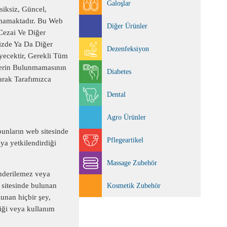
Galoşlar
siksiz, Güncel,
lmamaktadır. Bu Web
Diğer Ürünler
Cezai Ve Diğer
nizde Ya Da Diğer
Dezenfeksiyon
yecektir, Gerekli Tüm
elerin Bulunmamasının
Diabetes
larak Tarafımızca
Dental
Agro Ürünler
 bunların web sitesinde
Pflegeartikel
ya yetkilendirdiği
Massage Zubehör
önderilemez veya
b sitesinde bulunan
Kosmetik Zubehör
lunan hiçbir şey,
diği veya kullanım