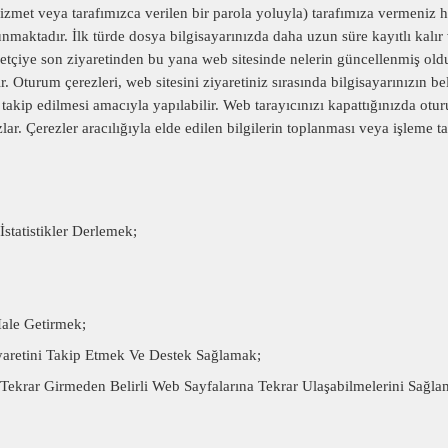
hizmet veya tarafımızca verilen bir parola yoluyla) tarafımıza vermeniz ha
bulunmaktadır. İlk türde dosya bilgisayarınızda daha uzun süre kayıtlı kalır
yaretçiye son ziyaretinden bu yana web sitesinde nelerin güncellenmiş ol
lir. Oturum çerezleri, web sitesini ziyaretiniz sırasında bilgisayarınızın b
n takip edilmesi amacıyla yapılabilir. Web tarayıcınızı kapattığınızda otu
r. Çerezler aracılığıyla elde edilen bilgilerin toplanması veya işleme ta
tatistikler Derlemek;
Hale Getirmek;
Ziyaretini Takip Etmek Ve Destek Sağlamak;
ri Tekrar Girmeden Belirli Web Sayfalarına Tekrar Ulaşabilmelerini Sağla