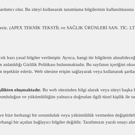
rdımcı olur. Bu siteyi kullanarak tanımlama bilgilerinin kullanılmasına
kkür ederiz. (APEX TEKNİK TEKSTİL ve SAĞLIK ÜRÜNLERİ SAN. TİC. LTD
ek bazı yasal bilgiler verilmiştir. Ayrıca, hangi tür bilgilerin alınabilece
ın anlatıldığı Gizlilik Politikası bulunmaktadır. Bu sayfanın içeriğini oku
çin teşekkür ederiz. Web sitesine erişim sağlayarak veya kullanarak şartla
ilikten oluşmaktadır.
Bu web sitesinden bilgi alarak veya siteyi başka 
 sorumluluğun ve yükümlülüğün yalnızca doğrudan ilgili tüzel kişilik ile s
ve bize herhangi bir sorumluluk veya yükümlülük vermeden değiştirilebi
erhangi bir açıdan bağlayıcı bilgiler değildir. Tarafımızın yazılı onayı a