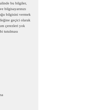
linde bu bilgiler,
 ve bilgisayarınızı
duğu bilgisini vermek
elleğine geçici olarak
rum çerezleri yok
bi tutulması
ma