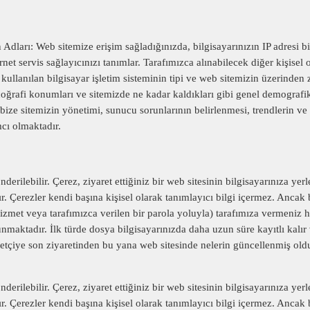
n Adları: Web sitemize erişim sağladığınızda, bilgisayarınızın IP adresi bi
ernet servis sağlayıcınızı tanımlar. Tarafımızca alınabilecek diğer kişisel 
, kullanılan bilgisayar işletim sisteminin tipi ve web sitemizin üzerinden 
n coğrafi konumları ve sitemizde ne kadar kaldıkları gibi genel demografi
bize sitemizin yönetimi, sunucu sorunlarının belirlenmesi, trendlerin ve is
mcı olmaktadır.
derilebilir. Çerez, ziyaret ettiğiniz bir web sitesinin bilgisayarınıza yer
. Çerezler kendi başına kişisel olarak tanımlayıcı bilgi içermez. Ancak b
hizmet veya tarafımızca verilen bir parola yoluyla) tarafımıza vermeniz ha
bulunmaktadır. İlk türde dosya bilgisayarınızda daha uzun süre kayıtlı kalır
yaretçiye son ziyaretinden bu yana web sitesinde nelerin güncellenmiş ol
derilebilir. Çerez, ziyaret ettiğiniz bir web sitesinin bilgisayarınıza yer
. Çerezler kendi başına kişisel olarak tanımlayıcı bilgi içermez. Ancak b