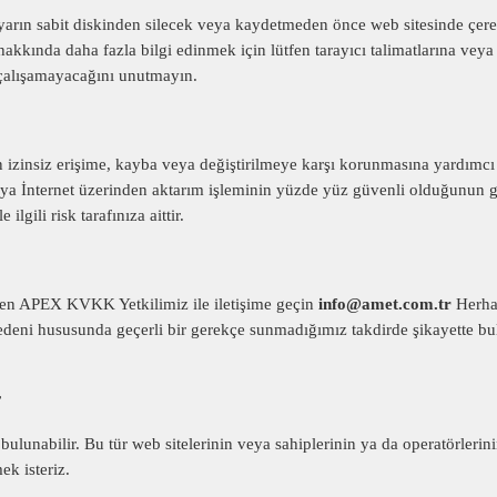
isayarın sabit diskinden silecek veya kaydetmeden önce web sitesinde çe
r hakkında daha fazla bilgi edinmek için lütfen tarayıcı talimatlarına vey
çalışamayacağını unutmayın.
n izinsiz erişime, kayba veya değiştirilmeye karşı korunmasına yardımcı
ya İnternet üzerinden aktarım işleminin yüzde yüz güvenli olduğunun g
lgili risk tarafınıza aittir.
lütfen APEX KVKK Yetkilimiz ile iletişime geçin
info@amet.com.tr
Herhan
ni hususunda geçerli bir gerekçe sunmadığımız takdirde şikayette bu
r
ulunabilir. Bu tür web sitelerinin veya sahiplerinin ya da operatörlerinin 
k isteriz.