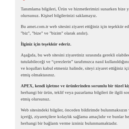
Tanımlama bilgileri, Ürün ve hizmetlerimizi sunarken bize ya
olursunuz. Kişisel bilgilerinizi saklamayız.
Bu amet.com.tr web sitesini ziyaret ettiğiniz için teşe
"biz", "bize" ve "bizim" olarak anılır).
İlginiz için teşekkür ederiz.
Aşağıda, bu web sitesini ziyaretiniz sırasında gerekli olabilec
tutulabileceği ve “çerezlerin” tarafımızca nasıl kullanıldığın
ve koşulları kabul etmeniz halinde, siteyi ziyaret ettiğiniz i
etmiş olmaktasınız.
APEX, kendi işletme ve ürünlerinden sorumlu bir tüzel kiş
herhangi bir ürün, teklif veya pazarlama bilgileri ile ilgili
etmiş olursunuz.
Web sitesindeki bilgiler, önceden bildirimde bulunmaksızın 
içeriği, ziyaretçilere kolaylık sağlama amaçlıdır ve bunlar h
herhangi bir bağlantı verme izniniz bulunmamaktadır.