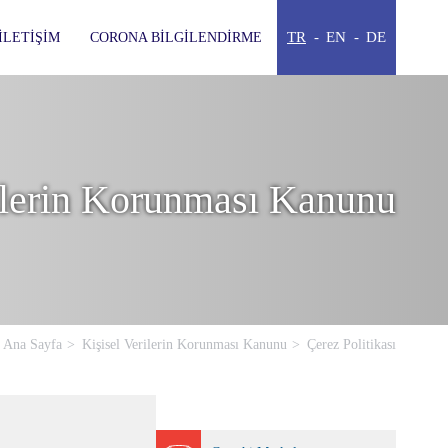
TR
EN
DE
İLETIŞIM
CORONA BILGILENDIRME
ilerin Korunması Kanunu
Ana Sayfa
Kişisel Verilerin Korunması Kanunu
Çerez Politikası